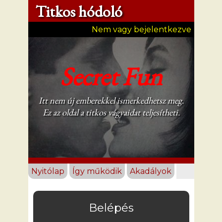
Titkos hódoló
Nem vagy bejelentkezve
Secret Fun
Itt nem új emberekkel ismerkedhetsz meg.
Ez az oldal a titkos vágyaidat teljesítheti.
Nyitólap
Így működik
Akadályok
Belépés