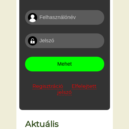
Regisztráció
Elfelejtett
jelszó
Aktuális